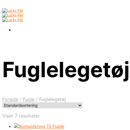
Fuglelegetøj
Forside
/
Fugle
/
Fuglelegetøj
Viser 7 resultater