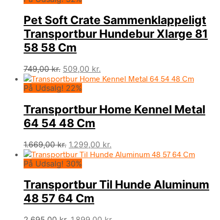
499,00 kr..
299,00 kr..
Pet Soft Crate Sammenklappeligt
Transportbur Hundebur Xlarge 81
58 58 Cm
Den
Den
749,00
kr.
509,00
kr.
oprindelige
aktuelle
På Udsalg! 22%
pris
pris
var:
er:
Transportbur Home Kennel Metal
749,00 kr..
509,00 kr..
64 54 48 Cm
Den
Den
1.669,00
kr.
1.299,00
kr.
oprindelige
aktuelle
På Udsalg! 30%
pris
pris
var:
er:
Transportbur Til Hunde Aluminum
1.669,00 kr..
1.299,00 kr..
48 57 64 Cm
Den
Den
2.695,00
kr.
1.899,00
kr.