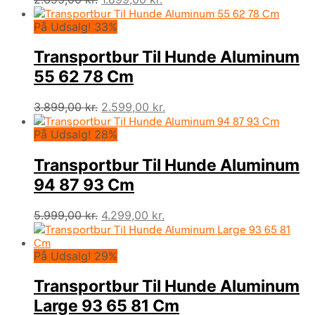
oprindelige
aktuelle
På Udsalg! 33%
pris
pris
var:
er:
Transportbur Til Hunde Aluminum
2.695,00 kr..
1.899,00 kr..
55 62 78 Cm
Den
Den
3.899,00
kr.
2.599,00
kr.
oprindelige
aktuelle
På Udsalg! 28%
pris
pris
var:
er:
Transportbur Til Hunde Aluminum
3.899,00 kr..
2.599,00 kr..
94 87 93 Cm
Den
Den
5.999,00
kr.
4.299,00
kr.
oprindelige
aktuelle
pris
pris
På Udsalg! 29%
var:
er:
5.999,00 kr..
4.299,00 kr..
Transportbur Til Hunde Aluminum
Large 93 65 81 Cm