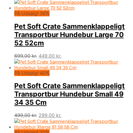
oprindelige
aktuelle
pris
pris
På Udsalg! 36%
var:
er:
899,00 kr..
549,00 kr..
Pet Soft Crate Sammenklappeligt
Transportbur Hundebur Large 70
52 52cm
Den
Den
699,00
kr.
449,00
kr.
oprindelige
aktuelle
pris
pris
På Udsalg! 40%
var:
er:
699,00 kr..
449,00 kr..
Pet Soft Crate Sammenklappeligt
Transportbur Hundebur Small 49
34 35 Cm
Den
Den
499,00
kr.
299,00
kr.
oprindelige
aktuelle
pris
pris
På Udsalg! 32%
var:
er: