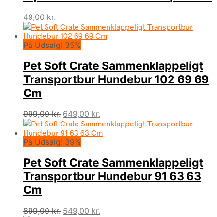
49,00
kr.
På Udsalg! 35%
Pet Soft Crate Sammenklappeligt
Transportbur Hundebur 102 69 69
Cm
Den
Den
999,00
kr.
649,00
kr.
oprindelige
aktuelle
pris
pris
På Udsalg! 39%
var:
er:
999,00 kr..
649,00 kr..
Pet Soft Crate Sammenklappeligt
Transportbur Hundebur 91 63 63
Cm
Den
Den
899,00
kr.
549,00
kr.