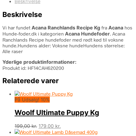
Beskrivelse
Beskrivelse
Vi har fundet
Acana Ranchlands Recipe Kg
fra
Acana
hos
Hunde-foder.dk i kategorien
Acana Hundefoder
. Acana
Ranchlands Recipe hundefoder med rødt kød til voksne
hunde.Hundens alder: Voksne hundeHundens størrelse:
Alle raser
Yderlige produktinformationer:
Produkt id: HF14CAH620200
Relaterede varer
På Udsalg! 10%
Woolf Ultimate Puppy Kg
Den
Den
199,00
kr.
179,00
kr.
oprindelige
aktuelle