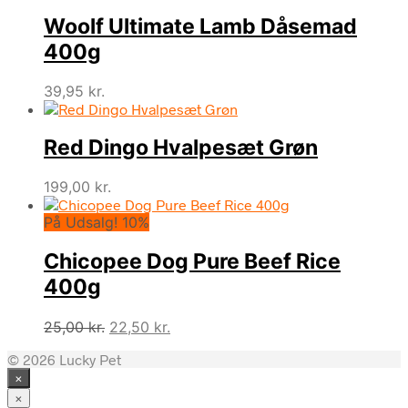
pris
pris
Woolf Ultimate Lamb Dåsemad
var:
er:
199,00 kr..
179,00 kr..
400g
39,95
kr.
Red Dingo Hvalpesæt Grøn
199,00
kr.
På Udsalg! 10%
Chicopee Dog Pure Beef Rice
400g
Den
Den
25,00
kr.
22,50
kr.
oprindelige
aktuelle
© 2026 Lucky Pet
pris
pris
×
var:
er:
25,00 kr..
22,50 kr..
×