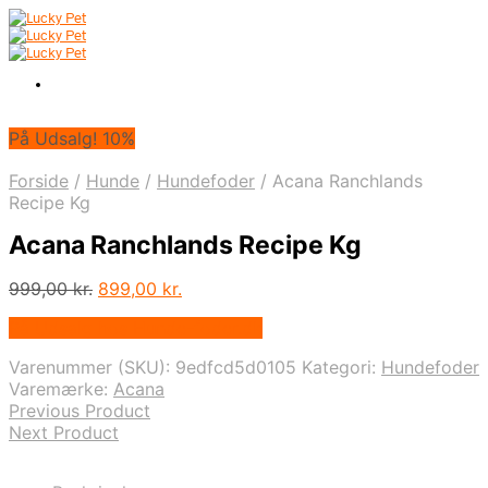
På Udsalg! 10%
Forside
/
Hunde
/
Hundefoder
/
Acana Ranchlands
Recipe Kg
Acana Ranchlands Recipe Kg
Den
Den
999,00
kr.
899,00
kr.
oprindelige
aktuelle
På Udsalg hos Hunde-foder.dk
pris
pris
var:
er:
Varenummer (SKU):
9edfcd5d0105
Kategori:
Hundefoder
999,00 kr..
899,00 kr..
Varemærke:
Acana
Previous Product
Next Product