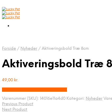
Forside
/
Nyheder
/
Aktiveringsbold Træ 8cm
Aktiveringsbold Træ 
49,00
kr.
Bedste pris hos Alttilhundogkat.dk
Varenummer (SKU):
14016e11a4d0
Kategori:
Nyheder
Var
Previous Product
Next Product