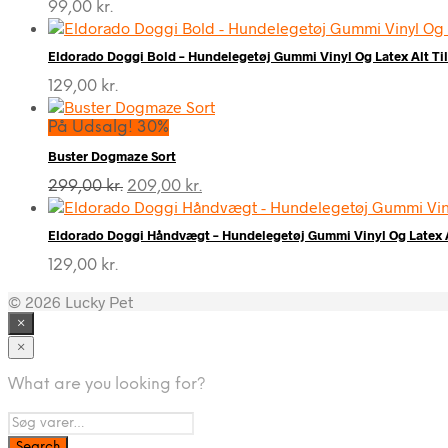
99,00
kr.
Eldorado Doggi Bold – Hundelegetøj Gummi Vinyl Og Latex Alt Ti
129,00
kr.
På Udsalg! 30%
Buster Dogmaze Sort
Den
Den
299,00
kr.
209,00
kr.
oprindelige
aktuelle
pris
pris
Eldorado Doggi Håndvægt – Hundelegetøj Gummi Vinyl Og Latex A
var:
er:
299,00 kr..
209,00 kr..
129,00
kr.
© 2026 Lucky Pet
×
×
What are you looking for?