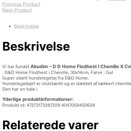
Previous Product
Next Product
Beskrivelse
Beskrivelse
Vi har fundet
Akudim – D D Home Flodhest I Chenille X Cm
. D&D Home Flodhest i Chenille, 30x14cm, Farve : Gul
Super skønt hundelegetøj fra D&D Home.
Hundelegetøjet er slidstærkt og er dækket af lækkert chenille 
Den har en hale i
Yderlige produktinformationer:
Produkt id: 47273173287229 4047059450628
Relaterede varer