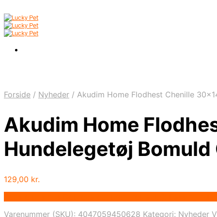
Forside
/
Nyheder
/
Akudim Home Flodhest Chenille 30x14c
Akudim Home Flodhest
Hundelegetøj Bomuld Q
129,00
kr.
Bedste pris hos Deprecated: preg_replace(): Passing null
Varenummer (SKU):
4047059450628
Kategori:
Nyheder
V