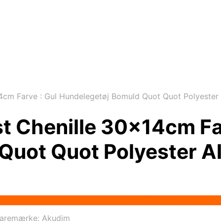
m Farve : Gul Hundelegetøj Bomuld Quot Quot Polyester 
 Chenille 30x14cm Far
uot Quot Polyester Al
 to parameter #3 ($subject) of type array|string is deprec
aremærke:
Akudim