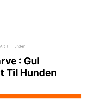
Alt Til Hunden
ve : Gul
t Til Hunden
ated in /tmp/xim_id_666-6yMz7R.tmp on line 10