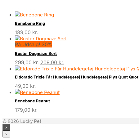
Benebone Ring
189,00
kr.
På Udsalg! 30%
Buster Dogmaze Sort
Den
Den
299,00
kr.
209,00
kr.
oprindelige
aktuelle
pris
pris
Eldorado Trixie Får Hundelegetøj Hundelegetøj Plys Quot Quot 
var:
er:
49,00
kr.
299,00 kr..
209,00 kr..
Benebone Peanut
179,00
kr.
© 2026 Lucky Pet
×
×