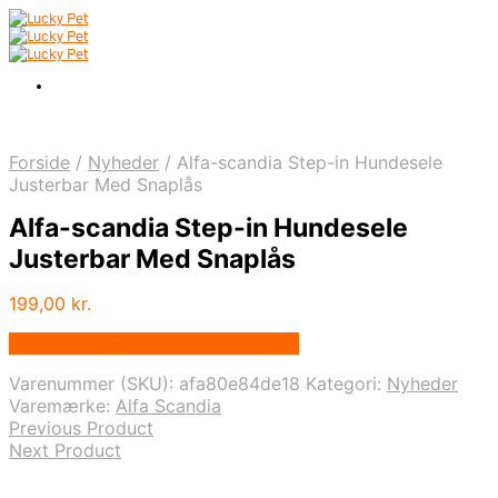
Forside
/
Nyheder
/
Alfa-scandia Step-in Hundesele
Justerbar Med Snaplås
Alfa-scandia Step-in Hundesele
Justerbar Med Snaplås
199,00
kr.
Bedste pris hos Alttilhundogkat.dk
Varenummer (SKU):
afa80e84de18
Kategori:
Nyheder
Varemærke:
Alfa Scandia
Previous Product
Next Product