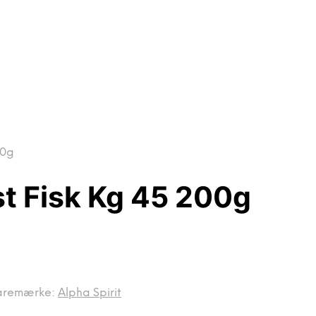
00g
st Fisk Kg 45 200g
aremærke:
Alpha Spirit