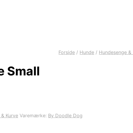
Forside
/
Hunde
/
Hundesenge & 
e Small
 & Kurve
Varemærke:
By Doodle Dog