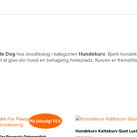
le Dog
hos doodledog i kategorien
Hundekurv
. Bjørk hundek
l at give din hund en behagelig hvileplads. Kurven er fremstill
På Udsalg! 15%
Hundekurv Kattekurv Quot Luc
 For Pawpals Ortopædisk