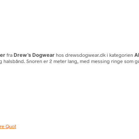
er
fra
Drew’s Dogwear
hos drewsdogwear.dk i kategorien
A
g halsbånd. Snoren er 2 meter lang, med messing ringe som gør