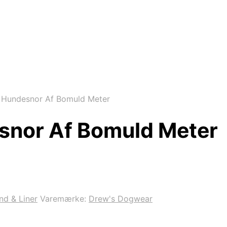
 Hundesnor Af Bomuld Meter
snor Af Bomuld Meter
d & Liner
Varemærke:
Drew's Dogwear