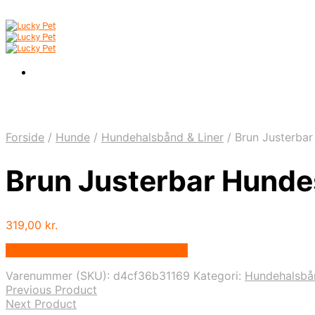
Forside
/
Hunde
/
Hundehalsbånd & Liner
/
Brun Justerbar
Brun Justerbar Hunde
319,00
kr.
Bedste pris hos Drewsdogwear.dk
Varenummer (SKU):
d4cf36b31169
Kategori:
Hundehalsbån
Previous Product
Next Product