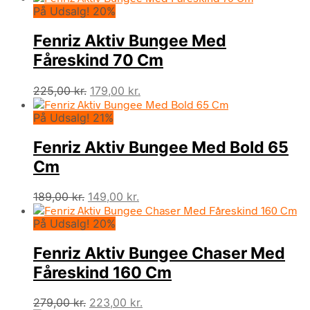
På Udsalg! 20%
Fenriz Aktiv Bungee Med
Fåreskind 70 Cm
Den
Den
225,00
kr.
179,00
kr.
oprindelige
aktuelle
På Udsalg! 21%
pris
pris
var:
er:
Fenriz Aktiv Bungee Med Bold 65
225,00 kr..
179,00 kr..
Cm
Den
Den
189,00
kr.
149,00
kr.
oprindelige
aktuelle
På Udsalg! 20%
pris
pris
var:
er:
Fenriz Aktiv Bungee Chaser Med
189,00 kr..
149,00 kr..
Fåreskind 160 Cm
Den
Den
279,00
kr.
223,00
kr.