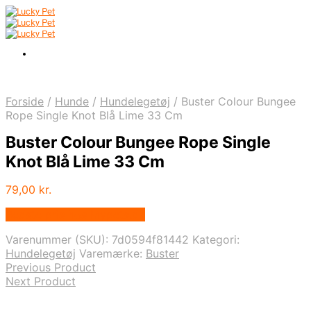
Forside
/
Hunde
/
Hundelegetøj
/
Buster Colour Bungee
Rope Single Knot Blå Lime 33 Cm
Buster Colour Bungee Rope Single
Knot Blå Lime 33 Cm
79,00
kr.
Bedste pris hos Mypets.dk
Varenummer (SKU):
7d0594f81442
Kategori:
Hundelegetøj
Varemærke:
Buster
Previous Product
Next Product