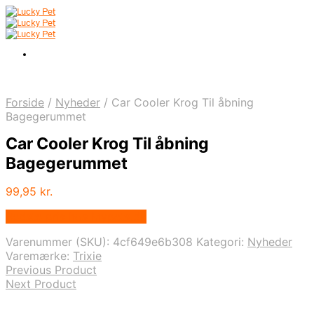
Forside
/
Nyheder
/
Car Cooler Krog Til åbning
Bagegerummet
Car Cooler Krog Til åbning
Bagegerummet
99,95
kr.
Bedste pris hos Mypets.dk
Varenummer (SKU):
4cf649e6b308
Kategori:
Nyheder
Varemærke:
Trixie
Previous Product
Next Product