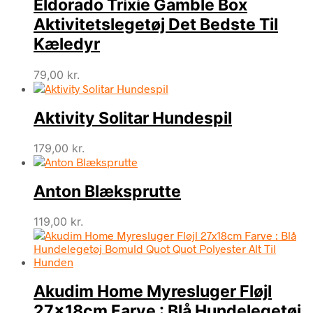
Eldorado Trixie Gamble Box
Aktivitetslegetøj Det Bedste Til
Kæledyr
79,00
kr.
Aktivity Solitar Hundespil
179,00
kr.
Anton Blæksprutte
119,00
kr.
Akudim Home Myresluger Fløjl
27x18cm Farve : Blå Hundelegetøj