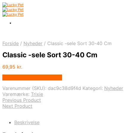
Forside
/
Nyheder
/
Classic -sele Sort 30-40 Cm
Classic -sele Sort 30-40 Cm
69,95
kr.
Bedste pris hos Mypets.dk
Varenummer (SKU):
dac9c38d9f4d
Kategori:
Nyheder
Varemærke:
Trixie
Previous Product
Next Product
Beskrivelse