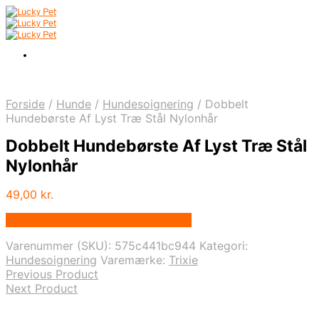
Forside
/
Hunde
/
Hundesoignering
/
Dobbelt
Hundebørste Af Lyst Træ Stål Nylonhår
Dobbelt Hundebørste Af Lyst Træ Stål
Nylonhår
49,00
kr.
Bedste pris hos Alttilhundogkat.dk
Varenummer (SKU):
575c441bc944
Kategori:
Hundesoignering
Varemærke:
Trixie
Previous Product
Next Product