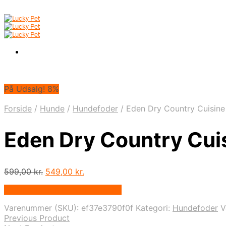
På Udsalg! 8%
Forside
/
Hunde
/
Hundefoder
/
Eden Dry Country Cuisine
Eden Dry Country Cui
Den
Den
599,00
kr.
549,00
kr.
oprindelige
aktuelle
På Udsalg hos Hunde-foder.dk
pris
pris
var:
er:
Varenummer (SKU):
ef37e3790f0f
Kategori:
Hundefoder
V
599,00 kr..
549,00 kr..
Previous Product