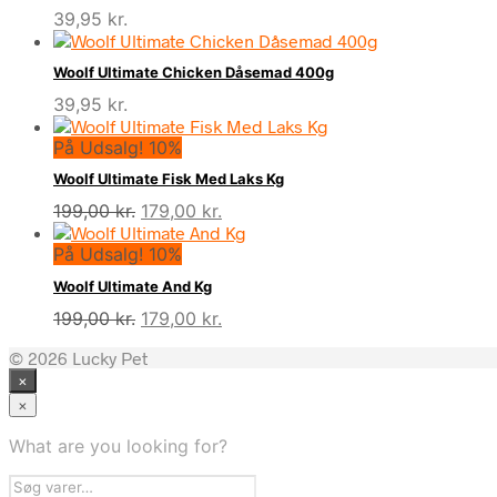
39,95
kr.
Woolf Ultimate Chicken Dåsemad 400g
39,95
kr.
På Udsalg! 10%
Woolf Ultimate Fisk Med Laks Kg
Den
Den
199,00
kr.
179,00
kr.
oprindelige
aktuelle
På Udsalg! 10%
pris
pris
var:
er:
Woolf Ultimate And Kg
199,00 kr..
179,00 kr..
Den
Den
199,00
kr.
179,00
kr.
oprindelige
aktuelle
© 2026 Lucky Pet
pris
pris
×
var:
er:
199,00 kr..
179,00 kr..
×
What are you looking for?