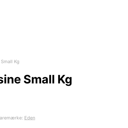
 Small Kg
sine Small Kg
aremærke:
Eden