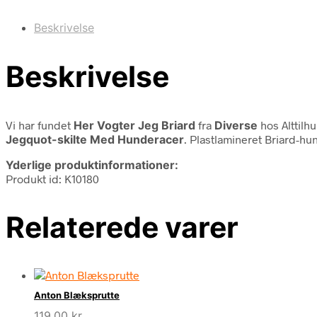
Beskrivelse
Beskrivelse
Vi har fundet
Her Vogter Jeg Briard
fra
Diverse
hos Alttilh
Jegquot-skilte Med Hunderacer
. Plastlamineret Briard-
Yderlige produktinformationer:
Produkt id: K10180
Relaterede varer
Anton Blæksprutte
119,00
kr.