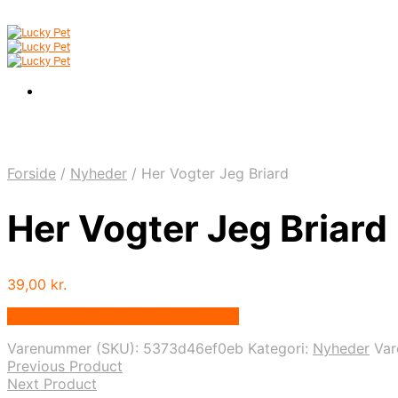
Forside
/
Nyheder
/
Her Vogter Jeg Briard
Her Vogter Jeg Briard
39,00
kr.
Bedste pris hos Alttilhundogkat.dk
Varenummer (SKU):
5373d46ef0eb
Kategori:
Nyheder
Va
Previous Product
Next Product