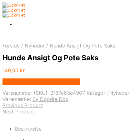
Forside
/
Nyheder
/
Hunde Ansigt Og Pote Saks
Hunde Ansigt Og Pote Saks
149,00
kr.
Bedste pris hos Bydoodledog.dk
Varenummer (SKU):
3f87e63e4907
Kategori:
Nyheder
Varemærke:
By Doodle Dog
Previous Product
Next Product
Beskrivelse