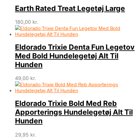
pris
pris
Earth Rated Treat Legetøj Large
var:
er:
99,00 kr..
89,00 kr..
180,00
kr.
Eldorado Trixie Denta Fun Legetov
Med Bold Hundelegetøj Alt Til
Hunden
49,00
kr.
Eldorado Trixie Bold Med Reb
Apporterings Hundelegetøj Alt Til
Hunden
29,95
kr.