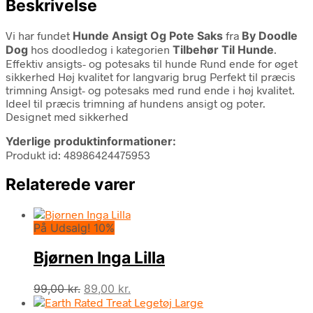
Beskrivelse
Vi har fundet
Hunde Ansigt Og Pote Saks
fra
By Doodle
Dog
hos doodledog i kategorien
Tilbehør Til Hunde
.
Effektiv ansigts- og potesaks til hunde Rund ende for øget
sikkerhed Høj kvalitet for langvarig brug Perfekt til præcis
trimning Ansigt- og potesaks med rund ende i høj kvalitet.
Ideel til præcis trimning af hundens ansigt og poter.
Designet med sikkerhed
Yderlige produktinformationer:
Produkt id: 48986424475953
Relaterede varer
På Udsalg! 10%
Bjørnen Inga Lilla
Den
Den
99,00
kr.
89,00
kr.
oprindelige
aktuelle