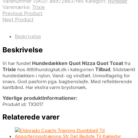
Varenummer (SKU):
abd72e837fe5
Kategori:
Nyheder
349,00 kr..
249,00 kr..
Varemærke:
Trixie
Previous Product
Next Product
Beskrivelse
Beskrivelse
Vi har fundet
Hundedækken Quot Nizza Quot Tcoat
fra
Trixie
hos Alttilhundogkat.dk i kategorien
Tilbud
. Slidstærkt
hundedækken i nylon. Vand- og vindtæt. Uimodtagelig for
snavs. God pasform pga. bagbensløjfe. Med reflekterende
kantbånd. Har ekstra varm brystsmæk.
Yderlige produktinformationer:
Produkt id: TX3017
Relaterede varer