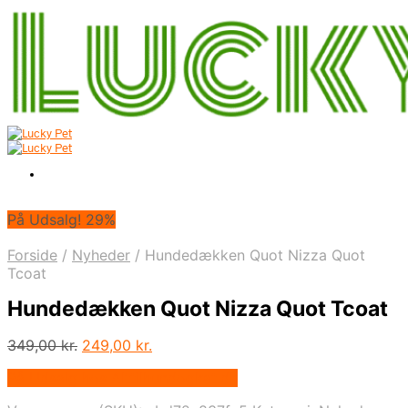
På Udsalg! 29%
Forside
/
Nyheder
/
Hundedækken Quot Nizza Quot
Tcoat
Hundedækken Quot Nizza Quot Tcoat
Den
Den
349,00
kr.
249,00
kr.
oprindelige
aktuelle
På Udsalg hos Alttilhundogkat.dk
pris
pris
var:
er: