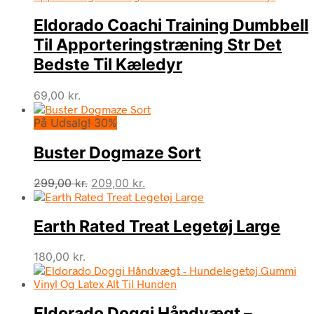
Eldorado Coachi Training Dumbbell
Til Apporteringstræning Str Det
Bedste Til Kæledyr
69,00
kr.
På Udsalg! 30%
Buster Dogmaze Sort
Den
Den
299,00
kr.
209,00
kr.
oprindelige
aktuelle
pris
pris
Earth Rated Treat Legetøj Large
var:
er:
299,00 kr..
209,00 kr..
180,00
kr.
Eldorado Doggi Håndvægt –