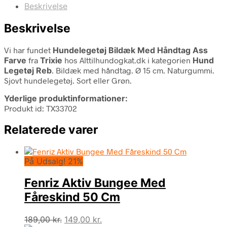
Beskrivelse
Beskrivelse
Vi har fundet
Hundelegetøj Bildæk Med Håndtag Ass
Farve
fra
Trixie
hos Alttilhundogkat.dk i kategorien
Hund
Legetøj Reb
. Bildæk med håndtag. Ø 15 cm. Naturgummi.
Sjovt hundelegetøj. Sort eller Grøn.
Yderlige produktinformationer:
Produkt id: TX33702
Relaterede varer
På Udsalg! 21%
Fenriz Aktiv Bungee Med
Fåreskind 50 Cm
Den
Den
189,00
kr.
149,00
kr.