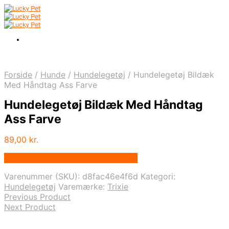
Forside
/
Hunde
/
Hundelegetøj
/
Hundelegetøj Bildæk
Med Håndtag Ass Farve
Hundelegetøj Bildæk Med Håndtag
Ass Farve
89,00
kr.
Bedste pris hos Alttilhundogkat.dk
Varenummer (SKU):
d8fac46e4f6d
Kategori:
Hundelegetøj
Varemærke:
Trixie
Previous Product
Next Product