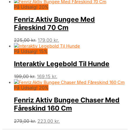
oprindelige
aktuelle
På Udsalg! 20%
pris
pris
var:
er:
Fenriz Aktiv Bungee Med
189,00 kr..
149,00 kr..
Fåreskind 70 Cm
Den
Den
225,00
kr.
179,00
kr.
oprindelige
aktuelle
På Udsalg! 15%
pris
pris
var:
er:
Interaktiv Legebold Til Hunde
225,00 kr..
179,00 kr..
Den
Den
199,00
kr.
169,15
kr.
oprindelige
aktuelle
På Udsalg! 20%
pris
pris
var:
er:
Fenriz Aktiv Bungee Chaser Med
199,00 kr..
169,15 kr..
Fåreskind 160 Cm
Den
Den
279,00
kr.
223,00
kr.
oprindelige
aktuelle