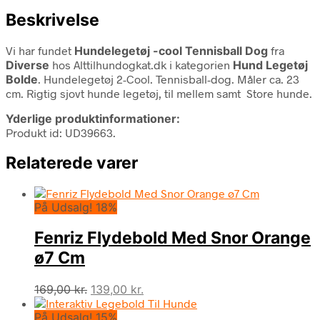
Beskrivelse
Vi har fundet
Hundelegetøj -cool Tennisball Dog
fra
Diverse
hos Alttilhundogkat.dk i kategorien
Hund Legetøj
Bolde
. Hundelegetøj 2-Cool. Tennisball-dog. Måler ca. 23
cm. Rigtig sjovt hunde legetøj, til mellem samt Store hunde.
Yderlige produktinformationer:
Produkt id: UD39663.
Relaterede varer
På Udsalg! 18%
Fenriz Flydebold Med Snor Orange
ø7 Cm
Den
Den
169,00
kr.
139,00
kr.
oprindelige
aktuelle
På Udsalg! 15%
pris
pris