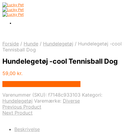
Forside
/
Hunde
/
Hundelegetøj
/
Hundelegetøj -cool
Tennisball Dog
Hundelegetøj -cool Tennisball Dog
59,00
kr.
Bedste pris hos Alttilhundogkat.dk
Varenummer (SKU):
f7148c933103
Kategori:
Hundelegetøj
Varemærke:
Diverse
Previous Product
Next Product
Beskrivelse