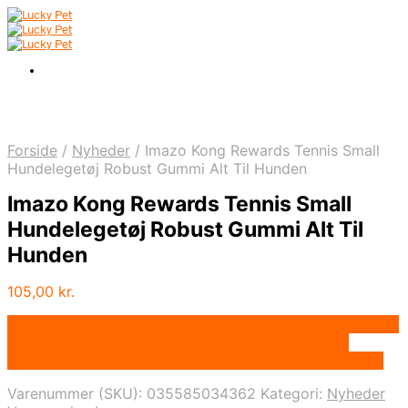
Forside
/
Nyheder
/
Imazo Kong Rewards Tennis Small
Hundelegetøj Robust Gummi Alt Til Hunden
Imazo Kong Rewards Tennis Small
Hundelegetøj Robust Gummi Alt Til
Hunden
105,00
kr.
Bedste pris hos Deprecated: preg_replace(): Passing null
to parameter #3 ($subject) of type array|string is
deprecated in /tmp/xim_id_666-dJZu0Y.tmp on line 10
Varenummer (SKU):
035585034362
Kategori:
Nyheder