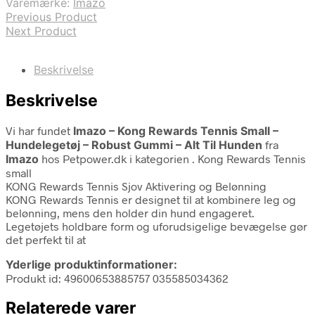
Varemærke:
Imazo
Previous Product
Next Product
Beskrivelse
Beskrivelse
Vi har fundet
Imazo – Kong Rewards Tennis Small –
Hundelegetøj – Robust Gummi – Alt Til Hunden
fra
Imazo
hos Petpower.dk i kategorien
. Kong Rewards Tennis
small
KONG Rewards Tennis Sjov Aktivering og Belønning
KONG Rewards Tennis er designet til at kombinere leg og
belønning, mens den holder din hund engageret.
Legetøjets holdbare form og uforudsigelige bevægelse gør
det perfekt til at
Yderlige produktinformationer:
Produkt id: 49600653885757 035585034362
Relaterede varer