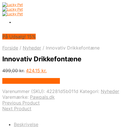
På Udsalg! 15%
Forside
/
Nyheder
/
Innovativ Drikkefontæne
Innovativ Drikkefontæne
Den
Den
499,00
kr.
424,15
kr.
oprindelige
aktuelle
På Udsalg hos Pawpals.dk
pris
pris
var:
er:
Varenummer (SKU):
42281d5b011d
Kategori:
Nyheder
499,00 kr..
424,15 kr..
Varemærke:
Pawpals.dk
Previous Product
Next Product
Beskrivelse