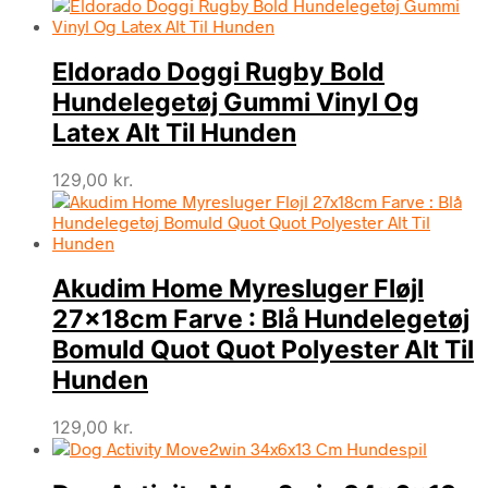
oprindelige
aktuelle
pris
pris
var:
er:
Eldorado Doggi Rugby Bold
99,00 kr..
89,00 kr..
Hundelegetøj Gummi Vinyl Og
Latex Alt Til Hunden
129,00
kr.
Akudim Home Myresluger Fløjl
27x18cm Farve : Blå Hundelegetøj
Bomuld Quot Quot Polyester Alt Til
Hunden
129,00
kr.