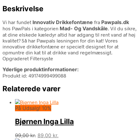
Beskrivelse
Vi har fundet
Innovativ Drikkefontæne
fra
Pawpals.dk
hos PawPals i kategorien
Mad- Og Vandskåle
. Vil du sikre,
at dine elskede kæledyr altid har adgang til rent vand af høj
kvalitet? Så har Pawpals løsningen for din kat! Vores
innovative drikkefontæne er specielt designet for at
opmuntre din kat til at drikke vand regelmæssigt.
Opgraderet Filtersyste
Yderlige produktinformationer:
Produkt id: 49174999499088
Relaterede varer
På Udsalg! 10%
Bjørnen Inga Lilla
Den
Den
99,00
kr.
89,00
kr.