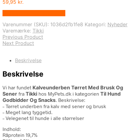
59,95
kr.
Bedste pris hos Mypets.dk
Varenummer (SKU):
1036d2fb1fe8
Kategori:
Nyheder
Varemærke:
Tikki
Previous Product
Next Product
Beskrivelse
Beskrivelse
Vi har fundet
Kalveunderben Tørret Med Brusk Og
Sener
fra
Tikki
hos MyPets.dk i kategorien
Til Hund
Godbidder Og Snacks
. Beskrivelse:
– Tørret underben fra kalv med sener og brusk
– Meget lang tyggetid.
– Velegenet til hunde i alle størrelser
Indhold:
Råprotein 19,7%