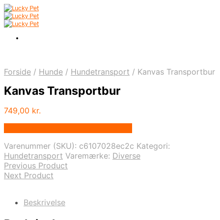
Forside
/
Hunde
/
Hundetransport
/
Kanvas Transportbur
Kanvas Transportbur
749,00
kr.
Bedste pris hos Alttilhundogkat.dk
Varenummer (SKU):
c6107028ec2c
Kategori:
Hundetransport
Varemærke:
Diverse
Previous Product
Next Product
Beskrivelse