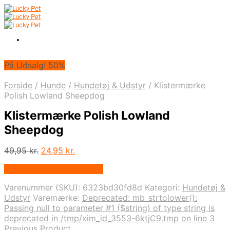
På Udsalg! 50%
Forside
/
Hunde
/
Hundetøj & Udstyr
/
Klistermærke
Polish Lowland Sheepdog
Klistermærke Polish Lowland
Sheepdog
Den
Den
49,95
kr.
24,95
kr.
oprindelige
aktuelle
På Udsalg hos Mypets.dk
pris
pris
var:
er:
Varenummer (SKU):
6323bd30fd8d
Kategori:
Hundetøj &
49,95 kr..
24,95 kr..
Udstyr
Varemærke:
Deprecated: mb_strtolower():
Passing null to parameter #1 ($string) of type string is
deprecated in /tmp/xim_id_3553-6ktjC9.tmp on line 3
Previous Product