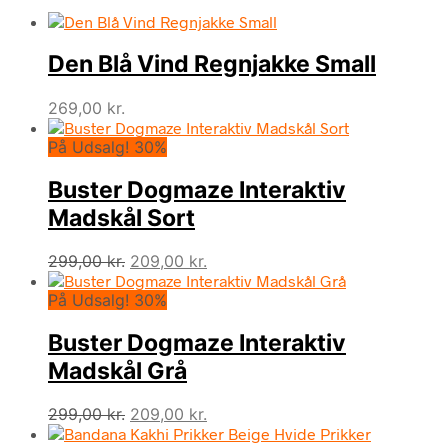
Den Blå Vind Regnjakke Small
269,00
kr.
På Udsalg! 30%
Buster Dogmaze Interaktiv
Madskål Sort
Den
Den
299,00
kr.
209,00
kr.
oprindelige
aktuelle
På Udsalg! 30%
pris
pris
var:
er:
Buster Dogmaze Interaktiv
299,00 kr..
209,00 kr..
Madskål Grå
Den
Den
299,00
kr.
209,00
kr.
oprindelige
aktuelle