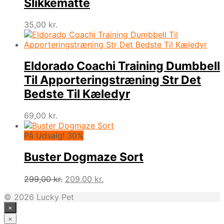
Slikkemåtte
35,00
kr.
Eldorado Coachi Training Dumbbell
Til Apporteringstræning Str Det
Bedste Til Kæledyr
69,00
kr.
På Udsalg! 30%
Buster Dogmaze Sort
Den
Den
299,00
kr.
209,00
kr.
oprindelige
aktuelle
© 2026 Lucky Pet
pris
pris
×
var:
er:
299,00 kr..
209,00 kr..
×