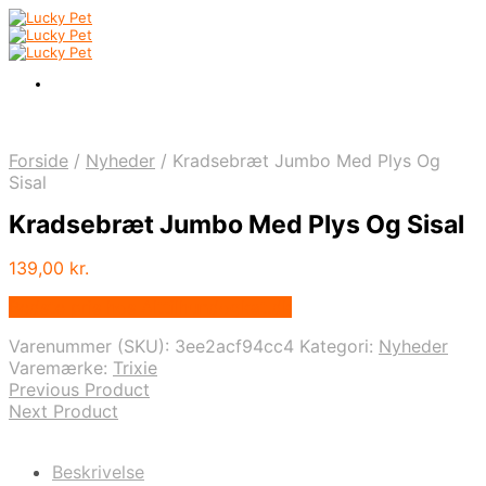
Forside
/
Nyheder
/
Kradsebræt Jumbo Med Plys Og
Sisal
Kradsebræt Jumbo Med Plys Og Sisal
139,00
kr.
Bedste pris hos Alttilhundogkat.dk
Varenummer (SKU):
3ee2acf94cc4
Kategori:
Nyheder
Varemærke:
Trixie
Previous Product
Next Product
Beskrivelse