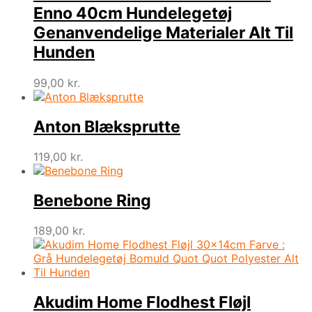
Enno 40cm Hundelegetøj
Genanvendelige Materialer Alt Til
Hunden
99,00
kr.
Anton Blæksprutte
119,00
kr.
Benebone Ring
189,00
kr.
Akudim Home Flodhest Fløjl