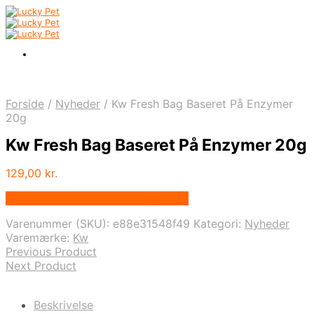
Forside
/
Nyheder
/
Kw Fresh Bag Baseret På Enzymer
20g
Kw Fresh Bag Baseret På Enzymer 20g
129,00
kr.
Bedste pris hos Alttilhundogkat.dk
Varenummer (SKU):
e88e31548f49
Kategori:
Nyheder
Varemærke:
Kw
Previous Product
Next Product
Beskrivelse