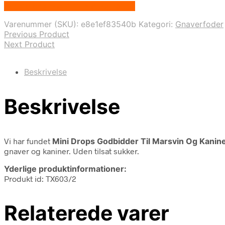
Bedste pris hos Alttilhundogkat.dk
Varenummer (SKU):
e8e1ef83540b
Kategori:
Gnaverfoder
Previous Product
Next Product
Beskrivelse
Beskrivelse
Vi har fundet
Mini Drops Godbidder Til Marsvin Og Kanin
gnaver og kaniner. Uden tilsat sukker.
Yderlige produktinformationer:
Produkt id: TX603/2
Relaterede varer