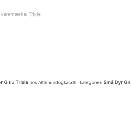
Varemærke:
Trixie
er G
fra
Trixie
hos Alttilhundogkat.dk i kategorien
Små Dyr Gn