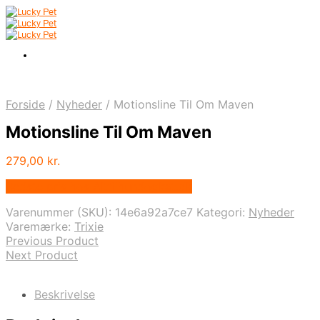
Forside
/
Nyheder
/
Motionsline Til Om Maven
Motionsline Til Om Maven
279,00
kr.
Bedste pris hos Alttilhundogkat.dk
Varenummer (SKU):
14e6a92a7ce7
Kategori:
Nyheder
Varemærke:
Trixie
Previous Product
Next Product
Beskrivelse