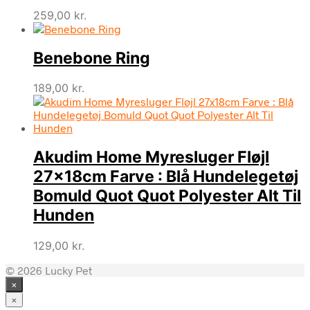
259,00
kr.
Benebone Ring
189,00
kr.
Akudim Home Myresluger Fløjl
27x18cm Farve : Blå Hundelegetøj
Bomuld Quot Quot Polyester Alt Til
Hunden
129,00
kr.
© 2026 Lucky Pet
×
×