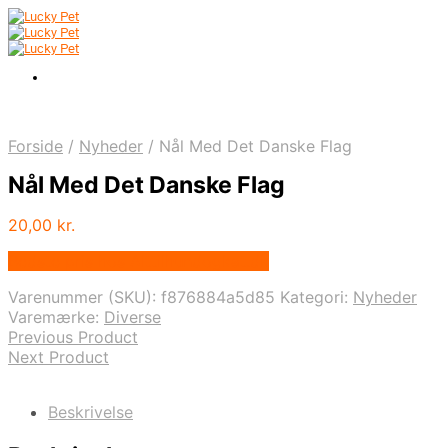
Forside
/
Nyheder
/
Nål Med Det Danske Flag
Nål Med Det Danske Flag
20,00
kr.
Bedste pris hos Alttilhundogkat.dk
Varenummer (SKU):
f876884a5d85
Kategori:
Nyheder
Varemærke:
Diverse
Previous Product
Next Product
Beskrivelse