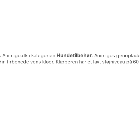
 Animigo.dk i kategorien
Hundetilbehør
. Animigos genopladel
in firbenede vens kløer. Klipperen har et lavt støjniveau på 60 d