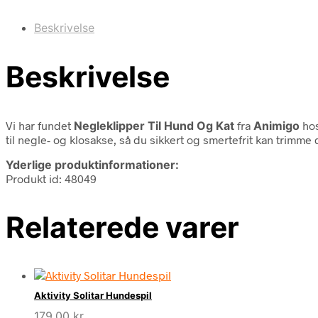
Beskrivelse
Beskrivelse
Vi har fundet
Negleklipper Til Hund Og Kat
fra
Animigo
hos
til negle- og klosakse, så du sikkert og smertefrit kan trimme d
Yderlige produktinformationer:
Produkt id: 48049
Relaterede varer
Aktivity Solitar Hundespil
179,00
kr.