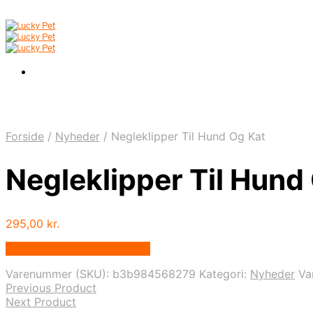
Forside
/
Nyheder
/
Negleklipper Til Hund Og Kat
Negleklipper Til Hund
295,00
kr.
Bedste pris hos Animigo.dk
Varenummer (SKU):
b3b984568279
Kategori:
Nyheder
Va
Previous Product
Next Product