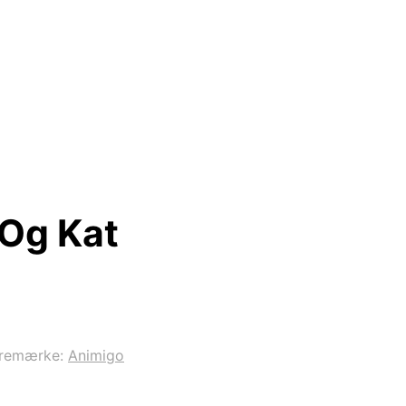
 Og Kat
remærke:
Animigo