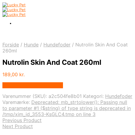
Forside
/
Hunde
/
Hundefoder
/
Nutrolin Skin And Coat
260ml
Nutrolin Skin And Coat 260ml
189,00
kr.
Bedste pris hos Mypets.dk
Varenummer (SKU):
a2c504fe8b01
Kategori:
Hundefoder
Varemærke:
Deprecated: mb_strtolower(): Passing null
to parameter #1 ($string) of type string is deprecated in
/tmp/xim_id_3553-KsGLC4.tmp on line 3
Previous Product
Next Product