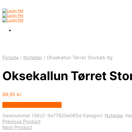
Forside
/
Nyheder
/
Oksekallun Tørret Storkøb Kg
Oksekallun Tørret Sto
89,95
kr.
Bedste pris hos Mypets.dk
Varenummer (SKU):
9a77926e065d
Kategori:
Nyheder
Va
Previous Product
Next Product