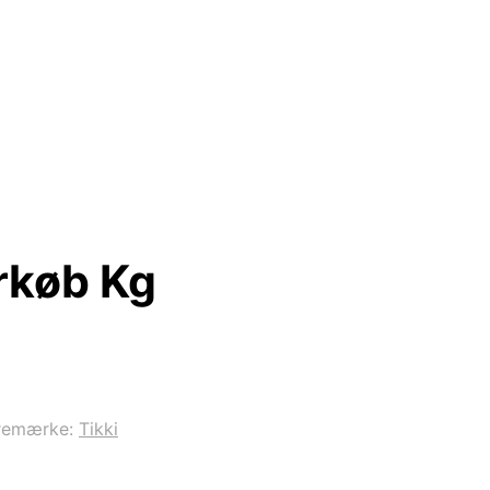
rkøb Kg
remærke:
Tikki