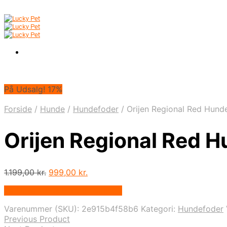
På Udsalg! 17%
Forside
/
Hunde
/
Hundefoder
/
Orijen Regional Red Hunde
Orijen Regional Red H
Den
Den
1.199,00
kr.
999,00
kr.
oprindelige
aktuelle
På Udsalg hos Hunde-foder.dk
pris
pris
var:
er:
Varenummer (SKU):
2e915b4f58b6
Kategori:
Hundefoder
1.199,00 kr..
999,00 kr..
Previous Product