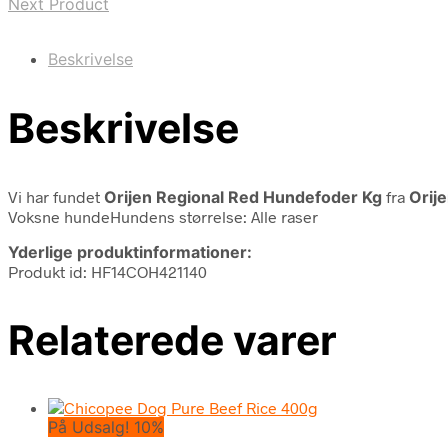
Next Product
Beskrivelse
Beskrivelse
Vi har fundet
Orijen Regional Red Hundefoder Kg
fra
Orij
Voksne hundeHundens størrelse: Alle raser
Yderlige produktinformationer:
Produkt id: HF14COH421140
Relaterede varer
På Udsalg! 10%