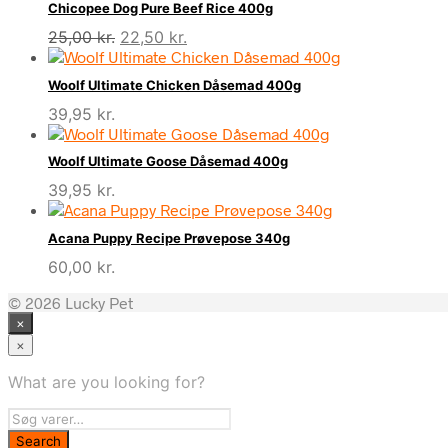
Chicopee Dog Pure Beef Rice 400g
Den
Den
25,00
kr.
22,50
kr.
oprindelige
aktuelle
pris
pris
Woolf Ultimate Chicken Dåsemad 400g
var:
er:
39,95
kr.
25,00 kr..
22,50 kr..
Woolf Ultimate Goose Dåsemad 400g
39,95
kr.
Acana Puppy Recipe Prøvepose 340g
60,00
kr.
© 2026 Lucky Pet
×
×
What are you looking for?