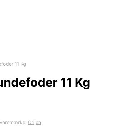
foder 11 Kg
undefoder 11 Kg
Varemærke:
Orijen