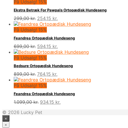
På Udsalg! 15%
Ekstra Betræk For Pawpals Ortopædisk Hundeseng
Den
Den
299,00
kr.
254,15
kr.
oprindelige
aktuelle
pris
pris
På Udsalg! 15%
var:
er:
Feandrea Ortopædisk Hundeseng
299,00 kr..
254,15 kr..
Den
Den
699,00
kr.
594,15
kr.
oprindelige
aktuelle
pris
pris
På Udsalg! 15%
var:
er:
Bedsure Ortopædisk Hundeseng
699,00 kr..
594,15 kr..
Den
Den
899,00
kr.
764,15
kr.
oprindelige
aktuelle
pris
pris
På Udsalg! 15%
var:
er:
Feandrea Ortopædisk Hundeseng
899,00 kr..
764,15 kr..
Den
Den
1.099,00
kr.
934,15
kr.
oprindelige
aktuelle
© 2026 Lucky Pet
pris
pris
×
var:
er:
1.099,00 kr..
934,15 kr..
×