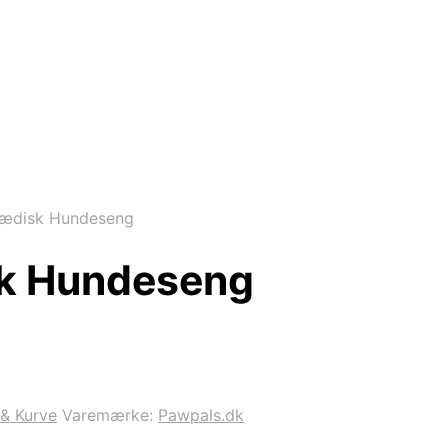
ædisk Hundeseng
k Hundeseng
& Kurve
Varemærke:
Pawpals.dk