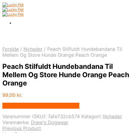
Forside
/
Nyheder
/
Peach Stilfuldt Hundebandana Til
Mellem Og Store Hunde Orange Peach Orange
Peach Stilfuldt Hundebandana Til
Mellem Og Store Hunde Orange Peach
Orange
99,00
kr.
Bedste pris hos Drewsdogwear.dk
Varenummer (SKU):
7afe732cb574
Kategori:
Nyheder
Varemærke:
Drew's Dogwear
Previous Product