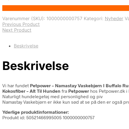
Bedste pris hos Deprecated: preg_replace(): Passing null
Varenummer (SKU):
1000000000757
Kategori:
Nyheder
V
Previous Product
Next Product
Beskrivelse
Beskrivelse
Vi har fundet
Petpower – Namastay Vaskebjørn I Buffalo Ru
Kokosfiber – Alt Til Hunden
fra
Petpower
hos Petpower.dk i
Naturligt hundelegetøj med personlighed og piv
Namastay Vaskebjørn er ikke kun sød at se på den er også p
Yderlige produktinformationer:
Produkt id: 50521466995005 1000000000757