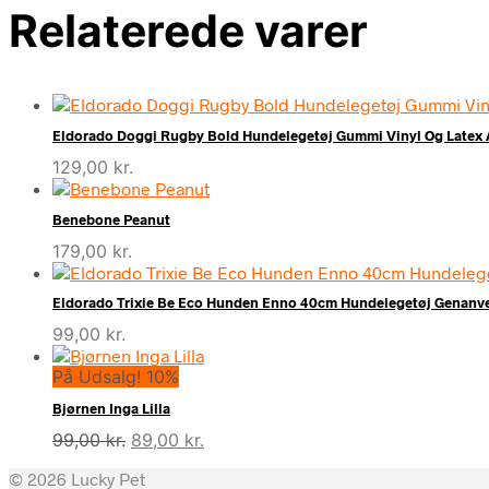
Relaterede varer
Eldorado Doggi Rugby Bold Hundelegetøj Gummi Vinyl Og Latex A
129,00
kr.
Benebone Peanut
179,00
kr.
Eldorado Trixie Be Eco Hunden Enno 40cm Hundelegetøj Genanven
99,00
kr.
På Udsalg! 10%
Bjørnen Inga Lilla
Den
Den
99,00
kr.
89,00
kr.
oprindelige
aktuelle
© 2026 Lucky Pet
pris
pris