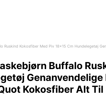
o Ruskind Kokosfiber Med Piv 18×15 Cm Hundelegetøj Gena
skebjørn Buffalo Rus
getøj Genanvendelige 
Quot Kokosfiber Alt Ti