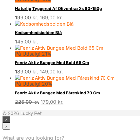
Naturlig Tyggerod Af Oliventræ Xs 60-150g
Den
Den
199,00
kr.
169,00
kr.
oprindelige
aktuelle
pris
pris
Kedsomhedsbolden Blå
var:
er:
145,00
kr.
199,00 kr..
169,00 kr..
På Udsalg! 21%
Fenriz Aktiv Bungee Med Bold 65 Cm
Den
Den
189,00
kr.
149,00
kr.
oprindelige
aktuelle
På Udsalg! 20%
pris
pris
var:
er:
Fenriz Aktiv Bungee Med Fåreskind 70 Cm
189,00 kr..
149,00 kr..
Den
Den
225,00
kr.
179,00
kr.
oprindelige
aktuelle
© 2026 Lucky Pet
pris
pris
×
var:
er:
225,00 kr..
179,00 kr..
×
What are you looking for?