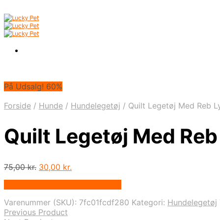
På Udsalg! 60%
Forside
/
Hunde
/
Hundelegetøj
/
Quilt Legetøj Med Reb L
Quilt Legetøj Med Reb
Den
Den
75,00
kr.
30,00
kr.
oprindelige
aktuelle
På Udsalg hos Bydoodledog.dk
pris
pris
var:
er:
Varenummer (SKU):
7fc01fcdf280
Kategori:
Hundelegetøj
75,00 kr..
30,00 kr..
Previous Product