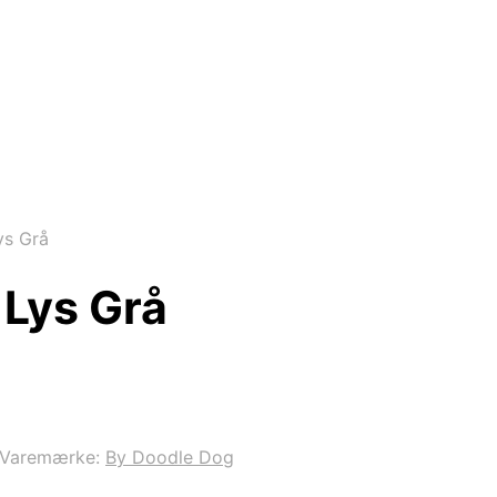
ys Grå
 Lys Grå
Varemærke:
By Doodle Dog