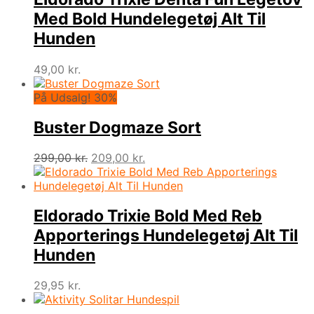
Med Bold Hundelegetøj Alt Til
Hunden
49,00
kr.
På Udsalg! 30%
Buster Dogmaze Sort
Den
Den
299,00
kr.
209,00
kr.
oprindelige
aktuelle
pris
pris
var:
er:
299,00 kr..
209,00 kr..
Eldorado Trixie Bold Med Reb
Apporterings Hundelegetøj Alt Til
Hunden
29,95
kr.