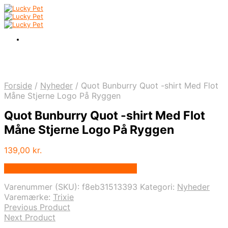
Forside
/
Nyheder
/
Quot Bunburry Quot -shirt Med Flot
Måne Stjerne Logo På Ryggen
Quot Bunburry Quot -shirt Med Flot
Måne Stjerne Logo På Ryggen
139,00
kr.
Bedste pris hos Alttilhundogkat.dk
Varenummer (SKU):
f8eb31513393
Kategori:
Nyheder
Varemærke:
Trixie
Previous Product
Next Product