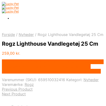
Forside
/
Nyheder
/
Rogz Lighthouse Vandlegetøj 25 Cm
Rogz Lighthouse Vandlegetøj 25 Cm
259,00
kr.
Bedste pris hos Deprecated: preg_replace(): Passing null
to parameter #3 ($subject) of type array|string is
deprecated in /tmp/xim_id_666-pQb7EQ.tmp on line 10
Varenummer (SKU):
659510032416
Kategori:
Nyheder
Varemærke:
Rogz
Previous Product
Next Product