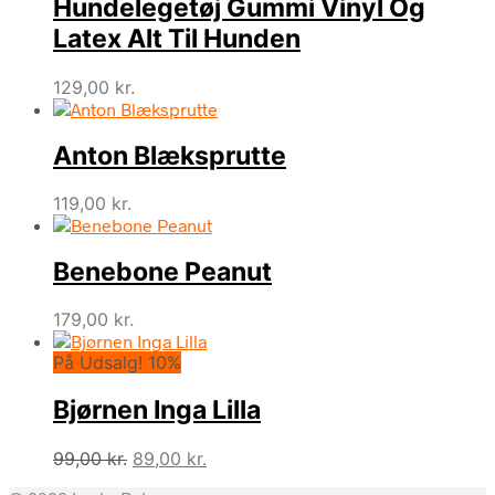
Hundelegetøj Gummi Vinyl Og
Latex Alt Til Hunden
129,00
kr.
Anton Blæksprutte
119,00
kr.
Benebone Peanut
179,00
kr.
På Udsalg! 10%
Bjørnen Inga Lilla
Den
Den
99,00
kr.
89,00
kr.
oprindelige
aktuelle