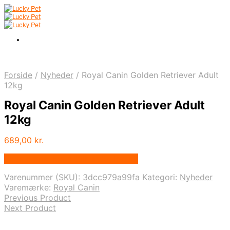
Forside
/
Nyheder
/
Royal Canin Golden Retriever Adult
12kg
Royal Canin Golden Retriever Adult
12kg
689,00
kr.
Bedste pris hos Alttilhundogkat.dk
Varenummer (SKU):
3dcc979a99fa
Kategori:
Nyheder
Varemærke:
Royal Canin
Previous Product
Next Product