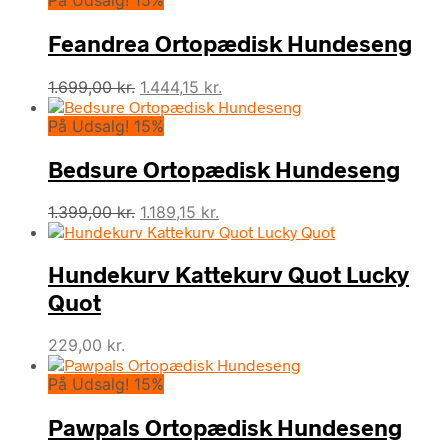
På Udsalg! 15%
Feandrea Ortopædisk Hundeseng
Den
Den
1.699,00
kr.
1.444,15
kr.
oprindelige
aktuelle
På Udsalg! 15%
pris
pris
var:
er:
Bedsure Ortopædisk Hundeseng
1.699,00 kr..
1.444,15 kr..
Den
Den
1.399,00
kr.
1.189,15
kr.
oprindelige
aktuelle
pris
pris
Hundekurv Kattekurv Quot Lucky
var:
er:
1.399,00 kr..
1.189,15 kr..
Quot
229,00
kr.
På Udsalg! 15%
Pawpals Ortopædisk Hundeseng