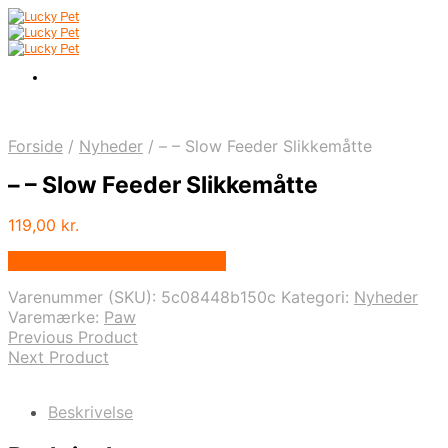
Forside
/
Nyheder
/
– – Slow Feeder Slikkemåtte
– – Slow Feeder Slikkemåtte
119,00
kr.
Bedste pris hos Activepet.dk
Varenummer (SKU):
5c08448b150c
Kategori:
Nyheder
Varemærke:
Paw
Previous Product
Next Product
Beskrivelse