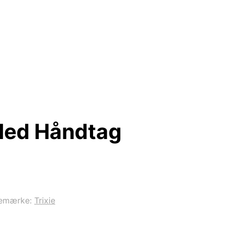
Med Håndtag
emærke:
Trixie