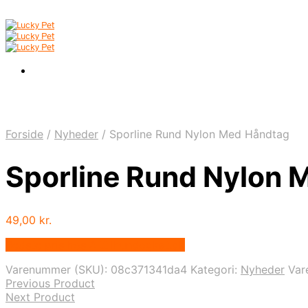
Forside
/
Nyheder
/
Sporline Rund Nylon Med Håndtag
Sporline Rund Nylon 
49,00
kr.
Bedste pris hos Alttilhundogkat.dk
Varenummer (SKU):
08c371341da4
Kategori:
Nyheder
Var
Previous Product
Next Product