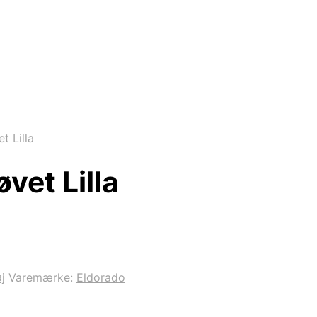
 Lilla
vet Lilla
j
Varemærke:
Eldorado