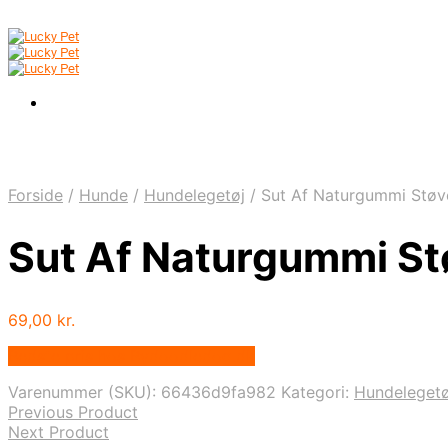
Forside
/
Hunde
/
Hundelegetøj
/
Sut Af Naturgummi Støvet
Sut Af Naturgummi Stø
69,00
kr.
Bedste pris hos Bydoodledog.dk
Varenummer (SKU):
66436d9fa982
Kategori:
Hundelegetø
Previous Product
Next Product