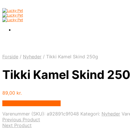
Forside
/
Nyheder
/
Tikki Kamel Skind 250g
Tikki Kamel Skind 25
89,00
kr.
Bedste pris hos Mypets.dk
Varenummer (SKU):
a92891c9f048
Kategori:
Nyheder
Var
Previous Product
Next Product