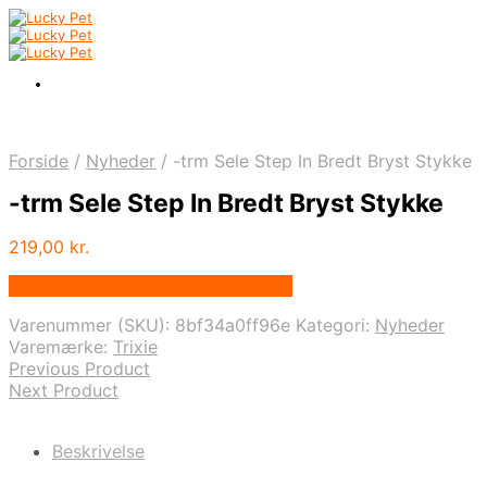
Forside
/
Nyheder
/
-trm Sele Step In Bredt Bryst Stykke
-trm Sele Step In Bredt Bryst Stykke
219,00
kr.
Bedste pris hos Alttilhundogkat.dk
Varenummer (SKU):
8bf34a0ff96e
Kategori:
Nyheder
Varemærke:
Trixie
Previous Product
Next Product
Beskrivelse