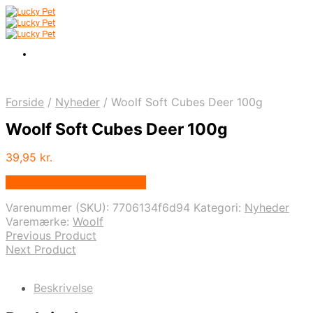
Forside
/
Nyheder
/
Woolf Soft Cubes Deer 100g
Woolf Soft Cubes Deer 100g
39,95
kr.
Bedste pris hos Mypets.dk
Varenummer (SKU):
7706134f6d94
Kategori:
Nyheder
Varemærke:
Woolf
Previous Product
Next Product
Beskrivelse