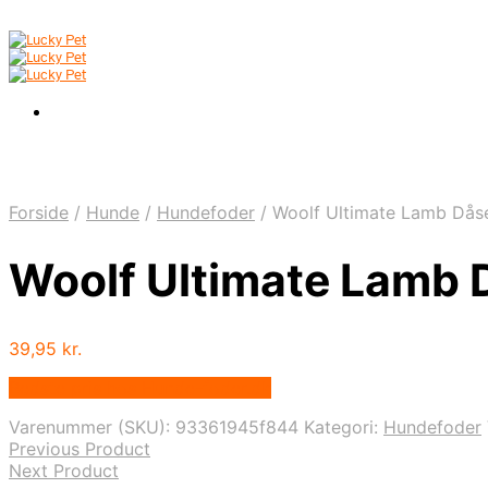
Forside
/
Hunde
/
Hundefoder
/
Woolf Ultimate Lamb Då
Woolf Ultimate Lamb
39,95
kr.
Bedste pris hos Hunde-foder.dk
Varenummer (SKU):
93361945f844
Kategori:
Hundefoder
Previous Product
Next Product