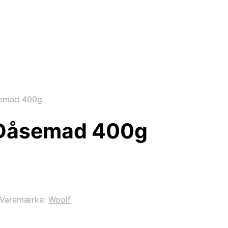
semad 400g
 Dåsemad 400g
Varemærke:
Woolf