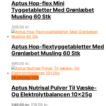
Aptus Hop-flex Mini
Tyggetabletter Med Grønlæbet
Musling 60 Stk
309,00
kr.
Aptus Hop-flextyggetabletter Med
Grønlæbet Musling 60 Stk
499,00
kr.
På Udsalg! 12%
Aptus Nutrisal Pulver Til Væske-
Og Elektrolytbalancen 10x25g
Den
Den
249,00
kr.
219,00
kr.