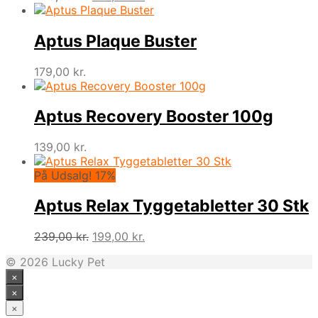
oprindelige
aktuelle
pris
pris
var:
er:
Aptus Plaque Buster
249,00 kr..
219,00 kr..
179,00
kr.
Aptus Recovery Booster 100g
139,00
kr.
På Udsalg! 17%
Aptus Relax Tyggetabletter 30 Stk
Den
Den
239,00
kr.
199,00
kr.
oprindelige
aktuelle
© 2026 Lucky Pet
pris
pris
×
var:
er:
239,00 kr..
199,00 kr..
×
×