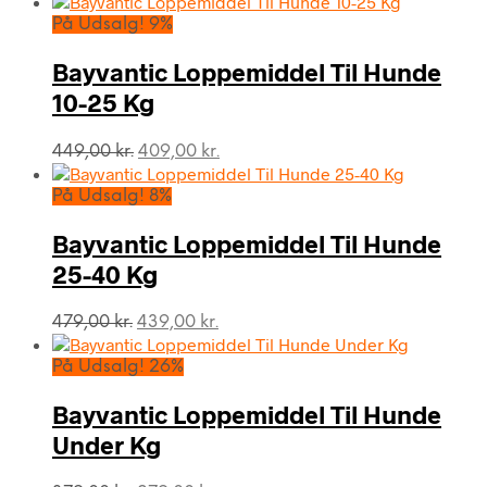
pris
pris
På Udsalg! 9%
var:
er:
409,00 kr..
359,00 kr..
Bayvantic Loppemiddel Til Hunde
10-25 Kg
Den
Den
449,00
kr.
409,00
kr.
oprindelige
aktuelle
pris
pris
På Udsalg! 8%
var:
er:
449,00 kr..
409,00 kr..
Bayvantic Loppemiddel Til Hunde
25-40 Kg
Den
Den
479,00
kr.
439,00
kr.
oprindelige
aktuelle
pris
pris
På Udsalg! 26%
var:
er:
479,00 kr..
439,00 kr..
Bayvantic Loppemiddel Til Hunde
Under Kg