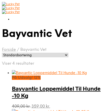
Bayvantic Vet
Forside
/
Bayvantic Vet
Viser 4 resultater
På Udsalg! 12%
Bayvantic Loppemiddel Til Hunde
-10 Kg
Den
Den
409,00
kr.
359,00
kr.
oprindelige
aktuelle